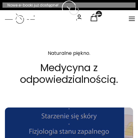
Nowe e-booki już dostępne!
Zaloguj się
Koszyk
Produkty w koszyku:
Me
Naturalne piękno.
Medycyna z
odpowiedzialnością.