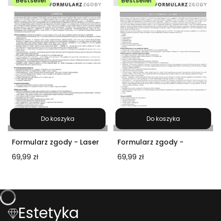
Bestseller
Bestseller
Do koszyka
Do koszyka
Formularz zgody - Laser
Formularz zgody -
DVL 500-600 nm ALMA
biomicroneedling
Cena
Cena
69,99 zł
69,99 zł
(produkt cyfrowy)
(produkt cyfrowy)
Estetyka