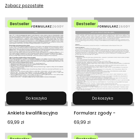
Zobacz pozostałe
Bestseller
Bestseller
Do koszyka
Do koszyka
Ankieta kwalifikacyjna
Formularz zgody -
(produkt cyfrowy)
iniekcyjna redukcja
Cena
Cena
69,99 zł
69,99 zł
cellulitu i tkanki
tłuszczowej (produkt
cyfrowy)