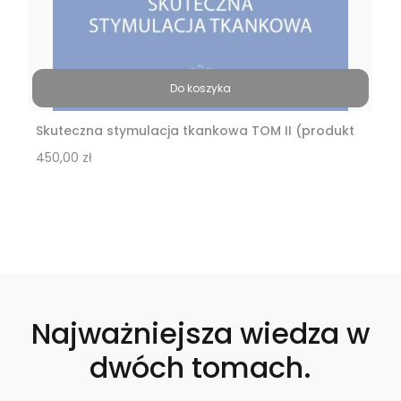
Do koszyka
Skuteczna stymulacja tkankowa TOM II (produkt
cyfrowy)
Cena
450,00 zł
Najważniejsza wiedza w
dwóch tomach.