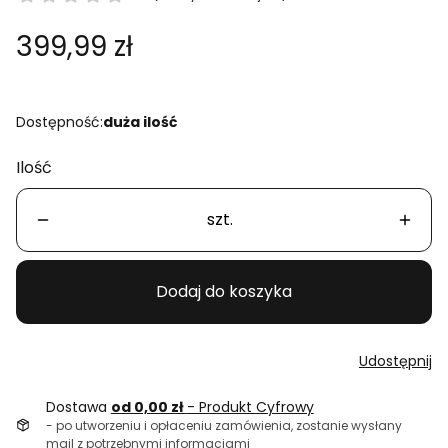
Cena
399,99 zł
Dostępność:
duża ilość
Ilość
szt.
Dodaj do koszyka
Udostępnij
Dostawa
od 0,00 zł
- Produkt Cyfrowy
- po utworzeniu i opłaceniu zamówienia, zostanie wysłany
mail z potrzebnymi informacjami