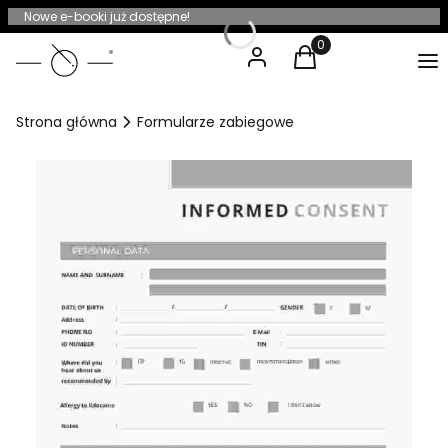
Nowe e-booki już dostępne!
Zaloguj się
Koszyk
Produkty w koszyku:
Me
Strona główna
Formularze zabiegowe